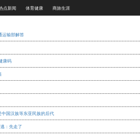
热点新闻
体育健康
商旅生涯
通运输部解答
健康码
箱
是中国汉族等东亚民族的后代
出逃：先走了