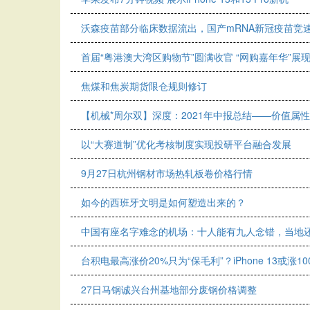
沃森疫苗部分临床数据流出，国产mRNA新冠疫苗竞
首届“粤港澳大湾区购物节”圆满收官 “网购嘉年华”展
焦煤和焦炭期货限仓规则修订
【机械*周尔双】深度：2021年中报总结——价值属
以“大赛道制”优化考核制度实现投研平台融合发展
9月27日杭州钢材市场热轧板卷价格行情
如今的西班牙文明是如何塑造出来的？
中国有座名字难念的机场：十人能有九人念错，当地
台积电最高涨价20%只为“保毛利”？iPhone 13或涨10
27日马钢诚兴台州基地部分废钢价格调整