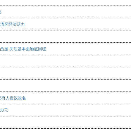
速
现湾区经济活力
性凸显 关注基本面触底回暖
还有人提议改名
00元