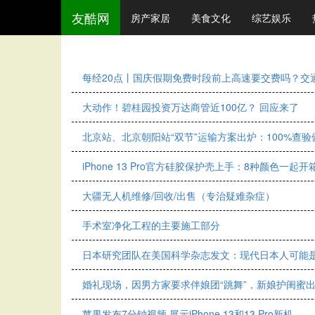
友酷网
房产家居
美食文化
综艺娱乐
每经20点丨国庆假期免费时段前上高速要交费吗？交
大动作！碧桂园投资万达商管近100亿？ 回应来了
北京站、北京朝阳站“双节”运输方案出炉：100%查验
iPhone 13 Pro官方硅胶保护壳上手：8种颜色一起开
大疆无人机维修/回收/出售（专治疑难杂症）
手术室净化工程的主要施工部分
日本研究团队在美国科学杂志发文：现代日本人可能
婚礼现场，因男方家要求伴娘团“跳舞”，新娘护闺蜜
苹果发布7分钟视频 展示iPhone 13和13 Pro新机