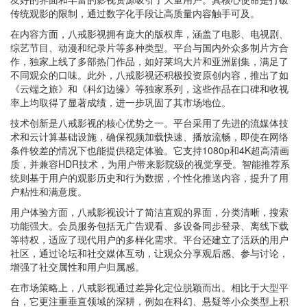
传统观影的限制，通过数字化手段让高质量内容触手可及。
在内容方面，八戒影视拥有庞大的版权库，涵盖了电影、电视剧、
综艺节目、动漫和纪录片等多种类型。平台与国内外众多制片方合
作，独家上线了多部热门作品，如好莱坞大片和亚洲剧集，满足了
不同观众的口味。此外，八戒影视还积极投资原创内容，推出了如
《云端之旅》和《科幻边缘》等独家系列，这些作品在口碑和收视
率上均取得了显著成绩，进一步巩固了其市场地位。
技术创新是八戒影视的核心优势之一。平台采用了先进的流媒体技
术和云计算基础设施，确保视频加载快速、播放流畅，即使在网络
条件较差的情况下也能提供稳定体验。它支持1080p和4K超高清画
质，并兼容HDR技术，为用户带来影院级的视觉享受。智能推荐系
统则基于用户的观影历史和行为数据，个性化推送内容，提升了用
户粘性和满意度。
用户体验方面，八戒影视设计了简洁直观的界面，分类清晰，搜索
功能强大。会员服务包括无广告观看、多设备同步登录、离线下载
等特权，适应了现代用户的多样化需求。平台还建立了活跃的用户
社区，通过论坛和社交媒体互动，让观众分享观后感、参与讨论，
增强了社交属性和用户归属感。
在市场策略上，八戒影视通过差异化定位脱颖而出。相比于大型平
台，它更注重垂直领域的深耕，例如在科幻、悬疑等小众类型上积