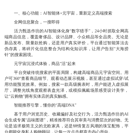
一、核心功能：AI智能体+元宇宙，重新定义高端搜索
全网信息聚合，一搜即得
活力甄选作坊的AI智能体化身“数字猎手”，24小时抓取全网高
端商品信息，覆盖奢侈品、设计品牌、小众精品等全品类。无论是
新品发布、限量款抢购，还是用户真实评价，平台通过智能算法去
伪存真，将碎片化信息整合为结构化知识库，让用户告别“大海捞
针”的搜索困境。
元宇宙沉浸式体验，商品“活”起来
平台突破传统搜索的平面局限，构建高端商品元宇宙空间。用
户可360°查看商品细节、观看动态展示视频，甚至通过虚拟试穿/试
用功能预览效果。例如，搜索一款高级腕表时，用户能进入虚拟展
厅，调整光线角度观察表盘光泽，或模拟佩戴场景感受设计美学，
让“云购物”拥有实体店的真实触感。
智能推荐引擎，懂你的“高端DNA”
基于用户浏览历史、收藏偏好及社交行为，活力甄选作坊的AI
会生成专属“品味图谱”，精准推荐符合其审美与消费层次的好物。无
论是追求极简主义的北欧家具，还是钟情复古风潮的珠宝配饰，平
台都能化身私人购物顾问，让每一次点击都直击内心所向。