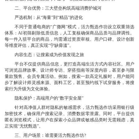
二、平台优势：三大壁垒构筑高端消费护城河
严选机制：从“海量”到“精品”的进化
不同于普通电商的“广撒网”模式，活力甄选作坊设立双重筛选
体系：AI初筛剔除低质信息，人工复核确保商品品质与品牌调性。
每一件入驻平台的商品，均需通过资质审核、用户口碑、设计创新
等维度评估，真正实现“宁缺毋滥”。
内容生态：让搜索成为价值发现之旅
平台不仅提供商品信息，更打造高端生活方式内容社区。用户
可浏览品牌故事、设计师专访、穿搭指南等深度内容，甚至参与限
量款预售、会员专属活动。例如，搜索一款高定礼服时，用户能同
步了解设计师灵感来源、面料工艺，甚至预约线下试穿服务，将搜
索行为升级为文化体验。
隐私保护：高端用户的“数字安全屋”
针对高净值人群对隐私的敏感需求，活力甄选作坊采用银行级
加密技术，确保用户搜索记录、消费数据零泄露。同时，平台提供
匿名浏览模式，让用户在探索小众品牌或敏感品类时无需顾虑，真
正实现“无忧甄选”。
三、用户场景：谁需要活力甄选作坊?