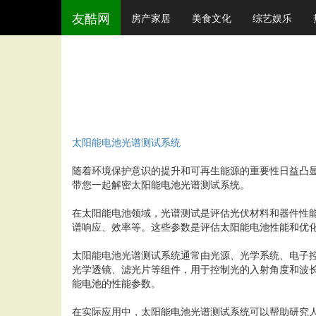
友酷网
房产家居
美食文化
综艺娱乐
太阳能电池光谱测试系统
随着环境保护意识的提升和可再生能源的重要性日益凸
带您一起解密太阳能电池光谱测试系统。
在太阳能电池领域，光谱测试是评估光伏材料和器件性
谱响应、效率等。这些参数是评估太阳能电池性能和优
太阳能电池光谱测试系统通常由光源、光学系统、电子
光学透镜、滤光片等组件，用于控制光的入射角度和波
能电池的性能参数。
在实际应用中，太阳能电池光谱测试系统可以帮助研究