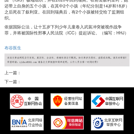
还带上自身的五个小孩，在其中2个小孩（年纪分别是14岁和18岁）
之后死在了叙利亚。在回到瑞典后，有2个小孩被转交给了监测组
织。
依据国际公法，让十五岁下列少年儿童卷入武装冲突被视作战争
罪，并将被国际性邢事人民法院（ICC）提起诉讼。（编写：HHJ）
布谷医生
上一篇：
下一篇：